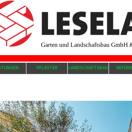
Garten und Landschaftsbau GmbH 
.........................................................................................
ISTUNGEN
PFLASTER
LANDSCHAFTSBAU
REFERE