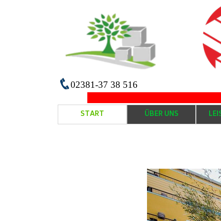
02381-37 38 516
......................................................
START
ÜBER UNS
LE