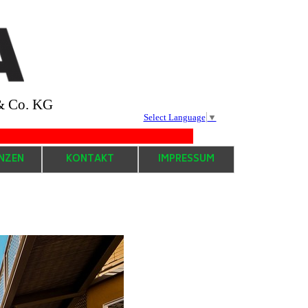
& Co. KG
Select Language
▼
.........................................................
NZEN
KONTAKT
IMPRESSUM